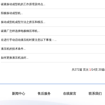
碳素振动成型机的工作原理及特点...
阳极振动成型机...
振动成型机成型方法之挤压和模压...
碳素厂怎样选择电极糊压球机...
在进行手动启动液压机时要注意以下事项：...
液压机的技术条件...
如何更换液压机油封...
共
272
篇 页次:
1
/
14
页
20
篇
新闻中心
售后服务
在线留言
联系我们