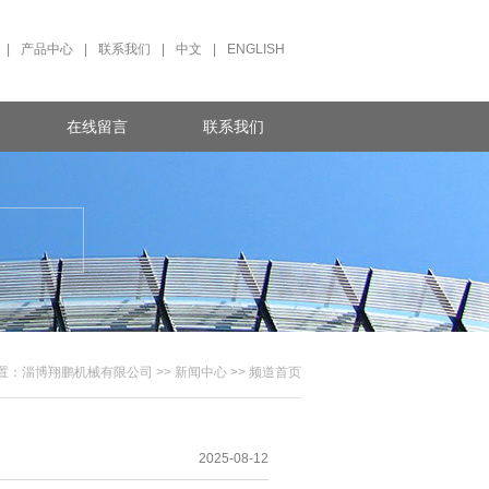
|
产品中心
|
联系我们
|
中文
|
ENGLISH
在线留言
联系我们
置：
淄博翔鹏机械有限公司
>>
新闻中心
>> 频道首页
2025-08-12