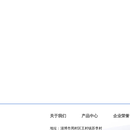
关于我们
产品中心
企业荣誉
地址：淄博市周村区王村镇苏李村