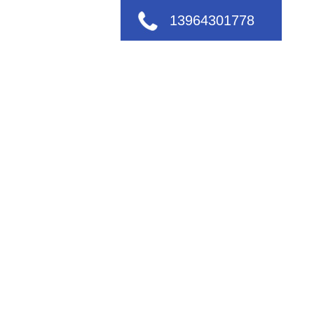
13964301778