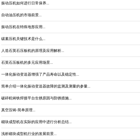
振动压机如何进行日常保养...
自动油压机的市场前景...
振动压机在特殊地形应用...
碳素压机关键技术是什么...
人造石英石压板机的原理及应用解析...
石英石压板机的多元应用场景...
一体化振动变送器增强了产品寿命以及稳定性...
简单介绍一体化振动变送器故障的监测及测量的参量...
破碎机铸铁焊接平台生锈原因与防锈措施...
真空压铸-简单原理...
砌块成型机在实际的应用中进行分析总结...
浅析砌块成型机行业的发展前景...